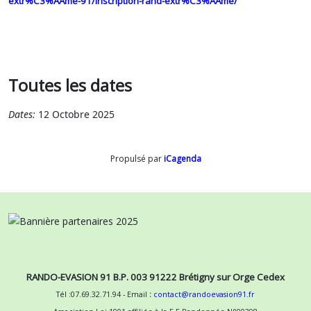
extr%C3%AAme-91/inscription-rand-extr%C3%AAme/
Toutes les dates
Dates:
12 Octobre 2025
Propulsé par
iCagenda
RANDO-EVASION 91 B.P. 003 91222 Brétigny sur Orge Cedex
Tél :07.69.32.71.94 - Email
:
contact@randoevasion91.fr