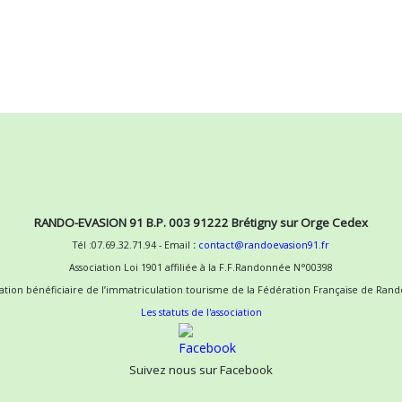
RANDO-EVASION 91 B.P. 003 91222 Brétigny sur Orge Cedex
Tél :07.69.32.71.94 - Email
:
contact@randoevasion91.fr
Association Loi 1901 affiliée à la F.F.Randonnée N°00398
iation bénéficiaire de l’immatriculation tourisme de la Fédération Française de Ran
Les statuts de l'association
Suivez nous sur Facebook