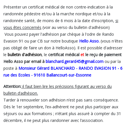
Présenter un certificat médical de non contre-indication à la
randonnée pédestre et/ou à la marche nordique et/ou à la
randonnée santé, de moins de 6 mois à la date d'inscription,
si
vous êtes concernés
(voir au verso du bulletin d'adhésion)
Vous pouvez payer l'adhésion par chèque à l'odre de Rando
Evasion 91 ou par CB sur notre boutique
Hello Asso
.
(vous n'êtes
pas obligé de faire un don à HelloAsso). Il est possible d'adresser
le
bulletin d'adhésion
, le
certificat médical
et
le reçu de paiement
Hello Asso
par email à
blanchard.gerard45@gmail.com
ou par la
poste à
Monsieur Gérard BLANCHARD - RANDO EVASION 91 - 6
rue des Ecoles - 91610 Ballancourt-sur-Essonne
Attention:
il faut bien lire les précisions figurant au verso du
bulletin d’adhésion.
Tarder à renouveler son adhésion n’est pas sans conséquence.
Dès le 1er septembre, l’ex-adhérent ne peut plus participer aux
séjours ou aux formations ; n’étant plus assuré à compter du 31
décembre, il ne peut plus randonner avec l’association.