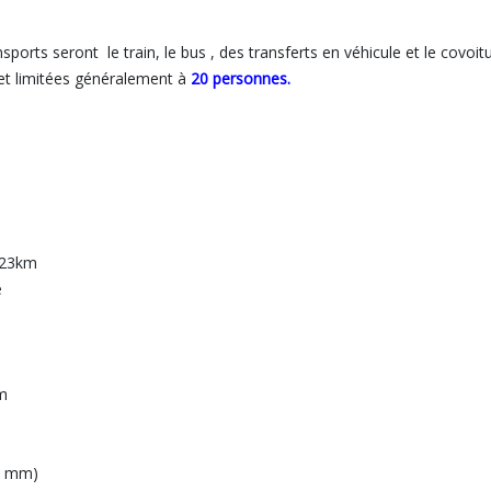
sports seront le train, le bus , des transferts en véhicule et le covoit
 et limitées généralement à
20 personnes.
 23km
e
km
20 mm)