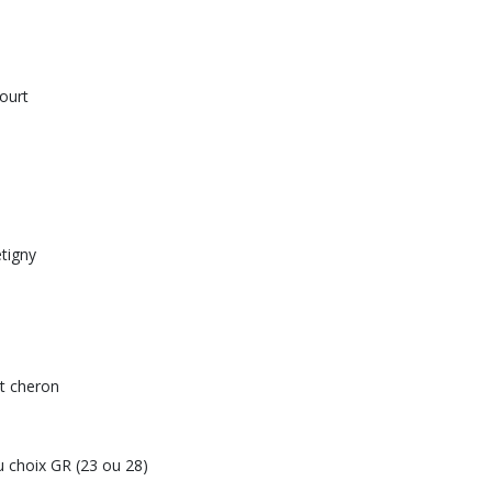
ourt
étigny
st cheron
 choix GR (23 ou 28)